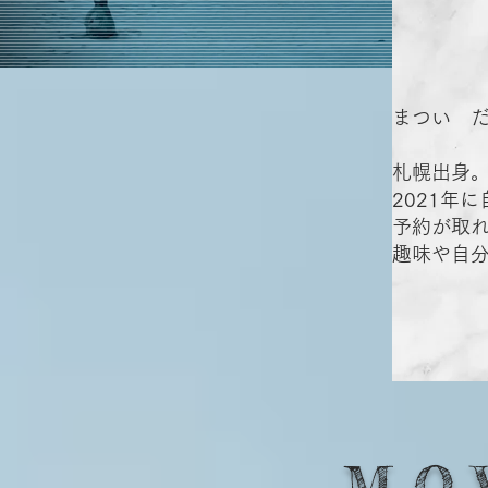
まつい 
札幌出身。
2021年
予約が取
​趣味や自
M O 