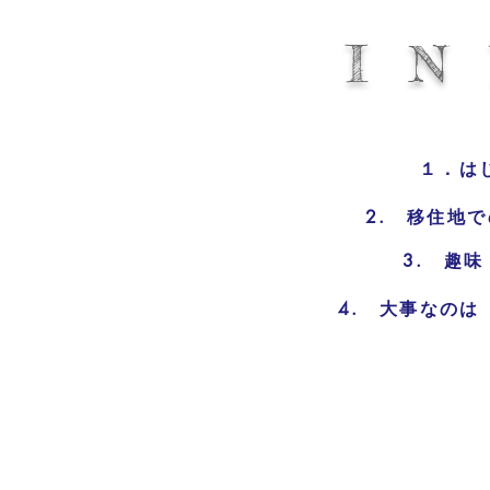
I N
１．は
2. 移住地
3. 趣
4. 大事なの