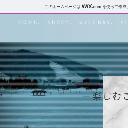
このホームページは
.com
を使って作成
H O M E .
A B O U T .
G A L L E R Y .
S I
ー楽しむ
​ 自