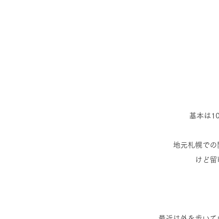
基本は1
地元札幌での
けど留
最近は外を歩いて